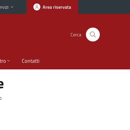
rvizi
Area riservata
Cerca
tro
Contatti
e
o