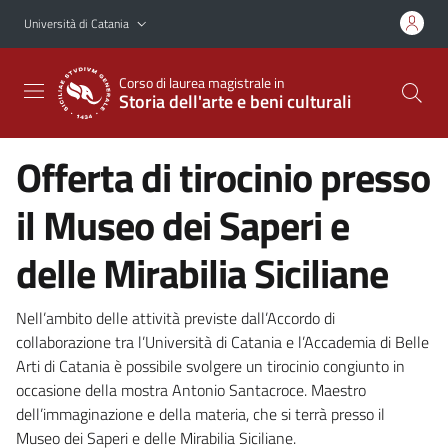
Vai al contenuto principale
Vai al menu di navigazione
Università di Catania
Corso di laurea magistrale in
Storia dell'arte e beni culturali
Offerta di tirocinio presso
il Museo dei Saperi e
delle Mirabilia Siciliane
Nell’ambito delle attività previste dall’Accordo di
collaborazione tra l’Università di Catania e l’Accademia di Belle
Arti di Catania è possibile svolgere un tirocinio congiunto in
occasione della mostra Antonio Santacroce. Maestro
dell’immaginazione e della materia, che si terrà presso il
Museo dei Saperi e delle Mirabilia Siciliane.