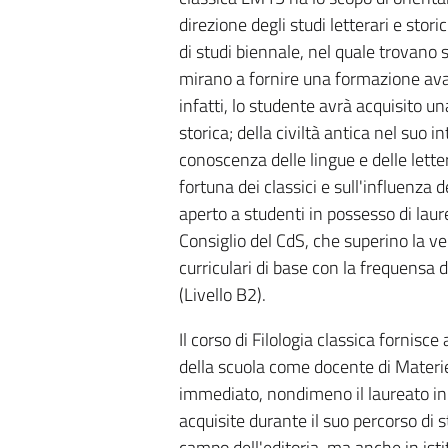
direzione degli studi letterari e stori
di studi biennale, nel quale trovano sp
mirano a fornire una formazione avan
infatti, lo studente avrà acquisito un
storica; della civiltà antica nel suo 
conoscenza delle lingue e delle lette
fortuna dei classici e sull'influenza 
aperto a studenti in possesso di laure
Consiglio del CdS, che superino la ve
curriculari di base con la frequensa
(Livello B2).
Il corso di Filologia classica fornisc
della scuola come docente di Materie
immediato, nondimeno il laureato in 
acquisite durante il suo percorso di s
campo dell'editoria, ma anche in isti