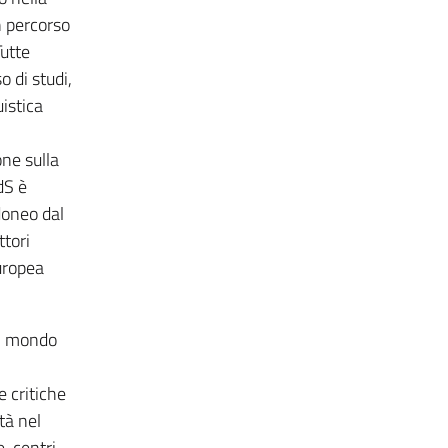
un percorso
Tutte
 di studi,
uistica
one sulla
dS è
idoneo dal
ttori
uropea
nel mondo
 critiche
tà nel
, centri