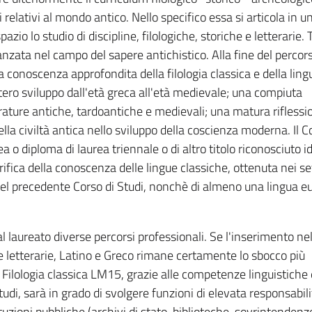
ci relativi al mondo antico. Nello specifico essa si articola in 
azio lo studio di discipline, filologiche, storiche e letterarie. 
zata nel campo del sapere antichistico. Alla fine del percorso
a conoscenza approfondita della filologia classica e della ling
intero sviluppo dall'età greca all'età medievale; una compiuta
rature antiche, tardoantiche e medievali; una matura riflessi
della civiltà antica nello sviluppo della coscienza moderna. Il C
a o diploma di laurea triennale o di altro titolo riconosciuto 
rifica della conoscenza delle lingue classiche, ottenuta nei se
 del precedente Corso di Studi, nonchè di almeno una lingua e
e al laureato diverse percorsi professionali. Se l'inserimento 
 letterarie, Latino e Greco rimane certamente lo sbocco più
Filologia classica LM15, grazie alle competenze linguistiche e
tudi, sarà in grado di svolgere funzioni di elevata responsabili
tuzioni pubbliche (archivi di stato, biblioteche, sovrintendenze