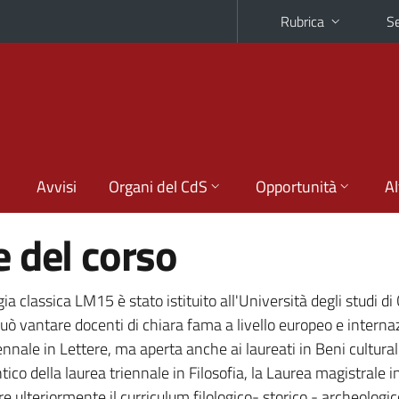
Rubrica
Se
Avvisi
Organi del CdS
Opportunità
Al
 del corso
gia classica LM15 è stato istituito all'Università degli studi di
può vantare docenti di chiara fama a livello europeo e interna
nnale in Lettere, ma aperta anche ai laureati in Beni culturali
co della laurea triennale in Filosofia, la Laurea magistrale in
e ulteriormente il curriculum filologico- storico - archeologic