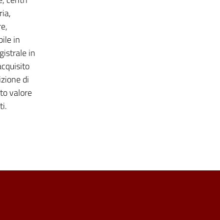
ria,
re,
ile in
istrale in
acquisito
zione di
ato valore
.​