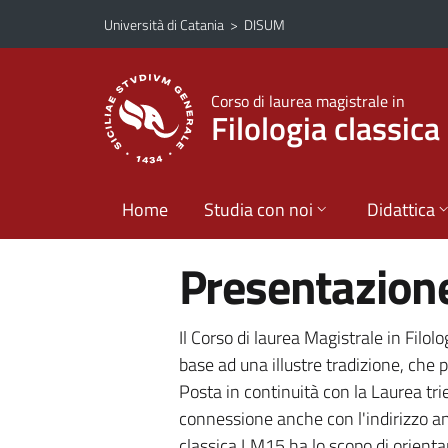
Vai al contenuto principale
Vai al menu di navigazione
Università di Catania
>
DISUM
Corso di laurea magistrale in
Filologia classica
Home
Studia con noi
Didattica
Presentazione
Il Corso di laurea Magistrale in Filolo
base ad una illustre tradizione, che 
Posta in continuità con la Laurea trie
connessione anche con l'indirizzo anti
classica LM15 ha lo scopo di orientar