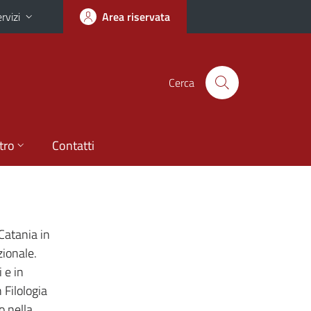
rvizi
Area riservata
Cerca
tro
Contatti
 Catania in
zionale.
 e in
 Filologia
o nella