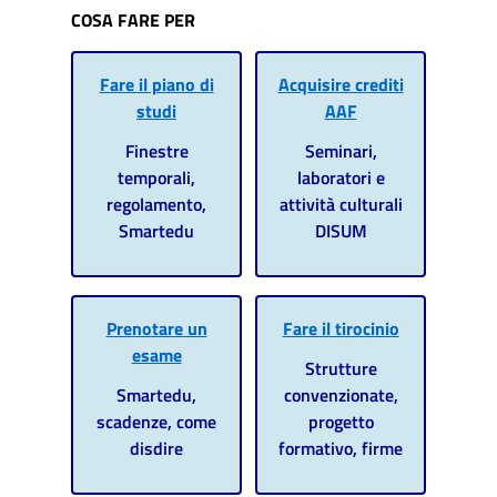
COSA FARE PER
Fare il piano di
Acquisire crediti
studi
AAF
Finestre
Seminari,
temporali,
laboratori e
regolamento,
attività culturali
Smartedu
DISUM
Prenotare un
Fare il tirocinio
esame
Strutture
Smartedu,
convenzionate,
scadenze, come
progetto
disdire
formativo, firme