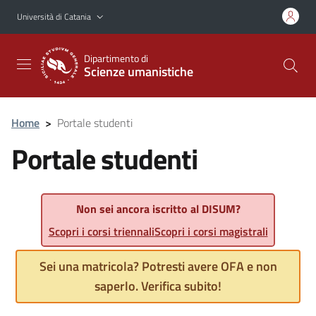
Vai al contenuto principale
Vai al menu di navigazione
Università di Catania
Dipartimento di
Scienze umanistiche
Home
>
Portale studenti
Portale studenti
Non sei ancora iscritto al DISUM?
Scopri i corsi triennali
Scopri i corsi magistrali
Sei una matricola? Potresti avere OFA e non
saperlo. Verifica subito!