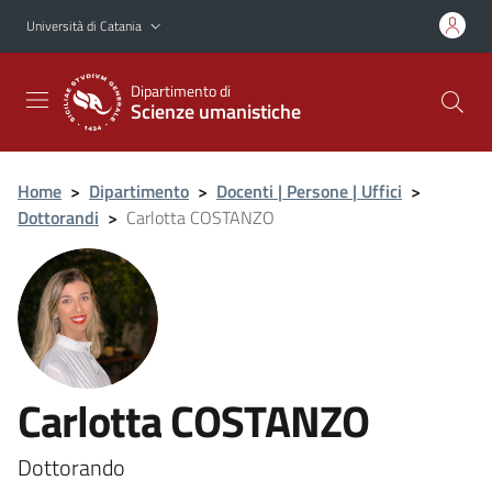
Vai al contenuto principale
Vai al menu di navigazione
Università di Catania
Dipartimento di
Scienze umanistiche
Home
>
Dipartimento
>
Docenti | Persone | Uffici
>
Dottorandi
>
Carlotta COSTANZO
Carlotta COSTANZO
Dottorando