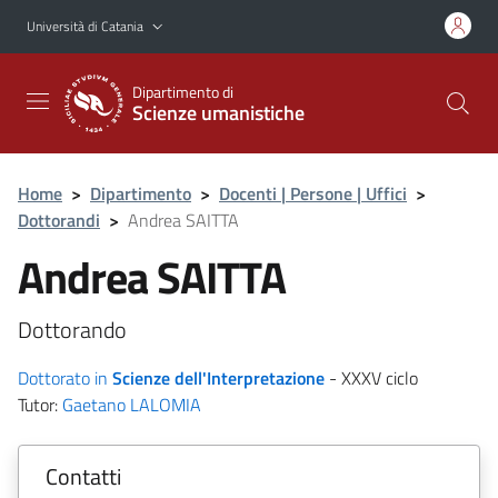
Vai al contenuto principale
Vai al menu di navigazione
Università di Catania
Dipartimento di
Scienze umanistiche
Home
>
Dipartimento
>
Docenti | Persone | Uffici
>
Dottorandi
>
Andrea SAITTA
Andrea SAITTA
Dottorando
Dottorato in
Scienze dell'Interpretazione
- XXXV ciclo
Tutor:
Gaetano LALOMIA
Contatti