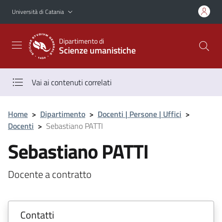
Vai al contenuto principale
Vai al menu di navigazione
Università di Catania
Dipartimento di
Scienze umanistiche
Vai ai contenuti correlati
Home
>
Dipartimento
>
Docenti | Persone | Uffici
>
Docenti
>
Sebastiano PATTI
Sebastiano PATTI
Docente a contratto
Contatti