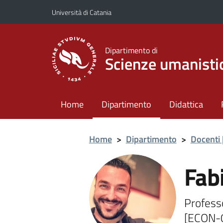
Vai al contenuto principale
Vai al menu di navigazione
Università di Catania
Dipartimento di
Scienze umanisti
Home
Dipartimento
Didattica
Home
>
Dipartimento
>
Docenti 
Fab
Profess
[ECON-