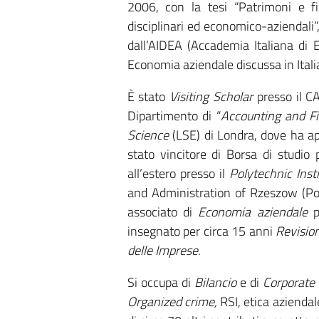
2006, con la tesi “Patrimoni e fi
disciplinari ed economico-aziendali”,
dall’AIDEA (Accademia Italiana di E
Economia aziendale discussa in Ital
È stato
Visiting Scholar
presso il C
Dipartimento di “
Accounting and F
Science
(LSE) di Londra, dove ha ap
stato vincitore di Borsa di studi
all’estero presso il
Polytechnic Ins
and Administration of Rzeszow (Pol
associato di
Economia aziendale
pr
insegnato per circa 15 anni
Revisio
delle Imprese
.
Si occupa di
Bilancio
e di
Corporate
Organized crime,
RSI, etica aziendal