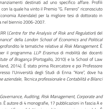
nanziamenti destinati ad uno specifico affare. Profili
 con la quale ha vinto il Premio “G. Ferrero” riconosciuto
conomia Aziendale) per la migliore tesi di dottorato in
ia nel biennio 2006-2007.
ARR (
Centre for the Analysis of Risk and Regulation
) del
inance
” della
London School of Economics and Political
profondito le tematiche relative al
Risk Management
. È
o per il programma
LLP Erasmus
di mobilità dei docenti
titute of Bragança
(Portogallo, 2010) e la School of Law
and, 2014). È stato prima Ricercatore e poi Professore
esso l'Università degli Studi di Enna “Kore”, dove ha
ne aziendale
,
Tecnica professionale
e
Contabilità e Bilanci
 Governance
,
Auditing
,
Risk
Management
,
Corporate and
e. È autore di 4 monografie, 17 pubblicazioni in fascia A e