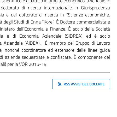
ere scientifico e didattico in ambito economico-aziendale. È
ottorato di ricerca internazionale in Giurisprudenza
ania e del dottorato di ricerca in “Scienze economiche,
ità degli Studi di Enna “Kore”. È Dottore commercialista e
Ministero dell’Economia e Finanze. È socio della Società
eria e di Economia Aziendale (SIDREA) ed è socio
mia Aziendale (AIDEA). È membro del Gruppo di Lavoro
e
, nonché coordinatore ed estensore delle linee guida
i aziende sequestrate e confiscate. È componente del
li) per la VQR 2015-19.
RSS AVVISI DEL DOCENTE