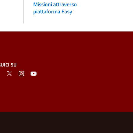
Missioni attraverso
piattaforma Easy
UICI SU