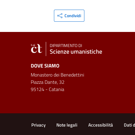
Condividi
DIPARTIMENTO DI
Scienze umanistiche
DOVE SIAMO
Monastero dei Benedettini
Piazza Dante, 32
95124 - Catania
Link e informazioni utili
Privacy
Note legali
Accessibilità
Dati 