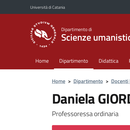
Vai al contenuto principale
Vai al menu di navigazione
Università di Catania
Dipartimento di
Scienze umanisti
Home
Dipartimento
Didattica
Home
>
Dipartimento
>
Docenti 
Daniela GIO
Professoressa ordinaria