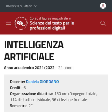
Vai al contenuto principale
Vai al menu di navigazione
Università di Catania
Corso di laurea magistrale in
Scienze del testo per le
professioni digitali
INTELLIGENZA
ARTIFICIALE
Anno accademico 2021/2022
- 2° anno
Docente:
Daniela GIORDANO
Crediti:
6
Organizzazione didattica:
150 ore d'impegno totale,
114 di studio individuale, 36 di lezione frontale
Semestre:
2°