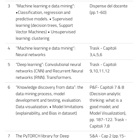
3
"Machine learning e data mining":
Dispense del docente
•Classification, regression and
(pp.1-60)
predictive models. • Supervised
learning (decision trees, Support
Vector Machines) • Unsupervised
learning: clustering
4
''Machine learning e data mining'':
Trask - Capitoli
Neural networks
3,4,5,6
5
“Deep learning”: Convolutional neural
Trask - Capitoli
networks (CNN) and Recurrent Neural
9,10,11,12
networks (RNN). Transformers.
6
“Knowledge discovery from data”: the
P&F- Capitoli 7 & 8
data mining process, model
(Decision analytic
development and testing, evaluation.
thinking: what is a
Data visualization. • Model limitations
good model; and
(explainability, and Bias in dataset)
Model Visualization),
pp. 187-122. Trask -
Capitoli 7,8
7
The PyTORCH library for Deep
S&A - Cap 2 (pp.15-