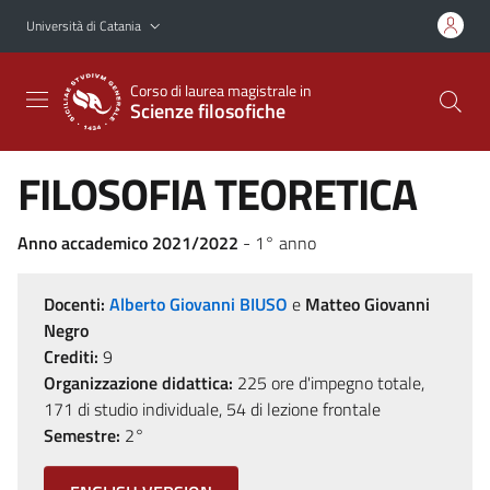
Vai al contenuto principale
Vai al menu di navigazione
Università di Catania
Corso di laurea magistrale in
Scienze filosofiche
FILOSOFIA TEORETICA
Anno accademico 2021/2022
- 1° anno
Docenti:
Alberto Giovanni BIUSO
e
Matteo Giovanni
Negro
Crediti:
9
Organizzazione didattica:
225 ore d'impegno totale,
171 di studio individuale, 54 di lezione frontale
Semestre:
2°