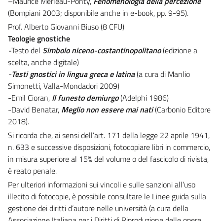
–Maurice Merleau-Ponty,
Fenomenologia della percezione
(Bompiani 2003; disponibile anche in e-book, pp. 9-95).
Prof. Alberto Giovanni Biuso (8 CFU)
Teologie gnostiche
-
Testo del
Simbolo niceno-costantinopolitano
(edizione a
scelta, anche digitale)
-
Testi gnostici in lingua greca e latina
(a cura di Manlio
Simonetti, Valla-Mondadori 2009)
-Emil Cioran,
Il funesto demiurgo
(Adelphi 1986)
-David Benatar,
Meglio non essere mai nati
(Carbonio Editore
2018).
Si ricorda che, ai sensi dell’art. 171 della legge 22 aprile 1941,
n. 633 e successive disposizioni, fotocopiare libri in commercio,
in misura superiore al 15% del volume o del fascicolo di rivista,
è reato penale.
Per ulteriori informazioni sui vincoli e sulle sanzioni all’uso
illecito di fotocopie, è possibile consultare le Linee guida sulla
gestione dei diritti d’autore nelle università (a cura della
Associazione Italiana per i Diritti di Riproduzione delle opere