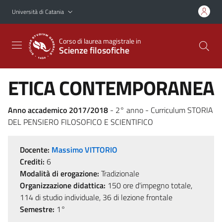
Vai al contenuto principale
Vai al menu di navigazione
Università di Catania
Corso di laurea magistrale in
Scienze filosofiche
ETICA CONTEMPORANEA
Anno accademico 2017/2018
- 2° anno - Curriculum STORIA
DEL PENSIERO FILOSOFICO E SCIENTIFICO
Docente:
Massimo VITTORIO
Crediti:
6
Modalità di erogazione:
Tradizionale
Organizzazione didattica:
150 ore d'impegno totale,
114 di studio individuale, 36 di lezione frontale
Semestre:
1°