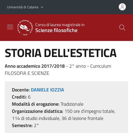
Vai al contenuto principale
Vai al menu di navigazione
Università di Catania
Corso di laurea magistrale in
Scienze filosofiche
STORIA DELL'ESTETICA
Anno accademico 2017/2018
- 2° anno - Curriculum
FILOSOFIA E SCIENZE
Docente:
DANIELE IOZZIA
Crediti:
6
Modalità di erogazione:
Tradizionale
Organizzazione didattica:
150 ore d'impegno totale,
114 di studio individuale, 36 di lezione frontale
Semestre:
2°