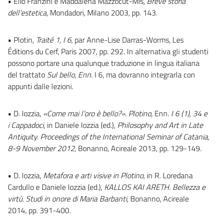
• Elio Franzini e Maddalena Mazzocut-Mis,
Breve storia
dell’estetica
, Mondadori, Milano 2003, pp. 143.
• Plotin,
Traité 1, I 6
, par Anne-Lise Darras-Worms, Les
Éditions du Cerf, Paris 2007, pp. 292. In alternativa gli studenti
possono portare una qualunque traduzione in lingua italiana
del trattato
Sul bello
,
Enn.
I 6, ma dovranno integrarla con
appunti dalle lezioni.
• D. Iozzia,
«Come mai l’oro è bello?». Plotino,
Enn
. I 6 (1), 34 e
i Cappadoci
, in Daniele Iozzia (ed.),
Philosophy and Art in Late
Antiquity. Proceedings of the International Seminar of Catania,
8-9 November 2012
, Bonanno, Acireale 2013, pp. 129-149.
• D. Iozzia,
Metafora e arti visive in Plotino
, in R. Loredana
Cardullo e Daniele Iozzia (ed.),
KALLOS KAI ARETH. Bellezza e
virtù. Studi in onore di Maria Barbanti
, Bonanno, Acireale
2014, pp. 391-400.