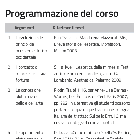
Programmazione del corso
Argomenti
Riferimenti testi
1
L’evoluzione dei
Elio Franzini e Maddalena Mazzocut-Mis,
principî del
Breve storia dell’estetica, Mondadori,
pensiero estetico
Milano 2003
occidentale
2
Il concetto di
S. Halliwell, L’estetica della mimesis. Testi
mimesis e la sua
antichi e problemi moderni, a c. di G.
fortuna
Lombardo, Aesthetica, Palermo 2009
3
La concezione
Plotin, Traité 1, I 6, par Anne-Lise Darras-
plotiniana del
Worms, Les Éditions du Cerf, Paris 2007,
bello e dell'arte
pp. 292. In alternativa gli studenti possono
portare una qualunque traduzione in lingua
italiana del trattato Sul bello Enn. I 6, ma
dovranno integrarla con appunti dall
4
Il superamento
D. Iozzia, «Come mai l’oro è bello?». Plotino,
plotiniano della
Enn. I 6 (1), 34 e i Cappadoci, in Daniele