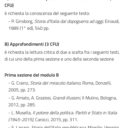
CFU)
è richiesta la conoscenza del seguente testo:
- P. Ginsborg,
Storia d’Italia dal dopoguerra ad oggi
, Einaudi,
1989 (1° ed), 540 pp.
B)
Approfondimenti (3 CFU)
è richiesta la lettura critica di due a scelta fra i seguenti testi,
di cui uno della prima sezione e uno della seconda sezione
Prima sezione del modulo B
- G. Crainz,
Storia del miracolo italiano
, Roma, Donzelli,
2005, pp. 273.
- G. Amato, A. Graziosi,
Grandi illusioni
, Il Mulino, Bologna,
2012, pp. 285.
- L. Musella,
Il potere della politica. Partiti e Stato in Italia
(1945-2015)
, Carocci, 2015, pp. 311.
- S. Lanaro,
Storia dell’Italia
repubblicana
, Marsilio, Venezia,