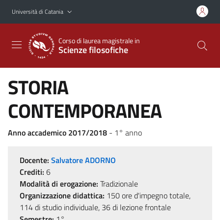
Vai al contenuto principale
Vai al menu di navigazione
Università di Catania
Corso di laurea magistrale in
Scienze filosofiche
STORIA
CONTEMPORANEA
Anno accademico 2017/2018
- 1° anno
Docente:
Salvatore ADORNO
Crediti:
6
Modalità di erogazione:
Tradizionale
Organizzazione didattica:
150 ore d'impegno totale,
114 di studio individuale, 36 di lezione frontale
Semestre:
1°