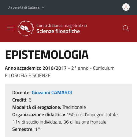
Vai al contenuto principale
Vai al menu di navigazione
Università di Catania
Corso di laurea magistrale in
Scienze filosofiche
EPISTEMOLOGIA
Anno accademico 2016/2017
- 2° anno - Curriculum
FILOSOFIA E SCIENZE
Docente:
Giovanni CAMARDI
Crediti:
6
Modalità di erogazione:
Tradizionale
Organizzazione didattica:
150 ore d'impegno totale,
114 di studio individuale, 36 di lezione frontale
Semestre:
1°