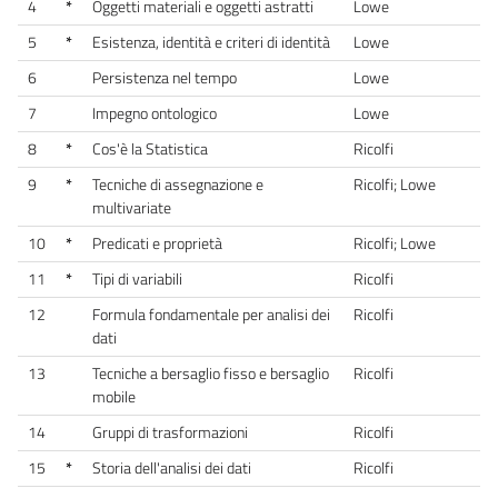
4
*
Oggetti materiali e oggetti astratti
Lowe
5
*
Esistenza, identità e criteri di identità
Lowe
6
Persistenza nel tempo
Lowe
7
Impegno ontologico
Lowe
8
*
Cos'è la Statistica
Ricolfi
9
*
Tecniche di assegnazione e
Ricolfi; Lowe
multivariate
10
*
Predicati e proprietà
Ricolfi; Lowe
11
*
Tipi di variabili
Ricolfi
12
Formula fondamentale per analisi dei
Ricolfi
dati
13
Tecniche a bersaglio fisso e bersaglio
Ricolfi
mobile
14
Gruppi di trasformazioni
Ricolfi
15
*
Storia dell'analisi dei dati
Ricolfi