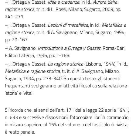
– J. Ortega y Gasset,
Idee e credenze
, in Id.,
Aurora della
ragione storica
, tr. it. di L. Rossi, Milano, Sugarco, 2009, pp.
241-271.
– J. Ortega y Gasset,
Lezioni di metafisica
, in Id.,
Metafisica e
ragione storica
, tr. it. di A. Savignano, Milano, Sugarco, 1994,
pp. 29-167.
– A. Savignano,
Introduzione a Ortega y Gasset
, Roma-Bari,
Editori Laterza, 1996, pp. 1-166.
– J. Ortega y Gasset,
La ragione storica
(Lisbona, 1944), in Id.,
Metafisica e ragione storica
, tr. it. di A. Savignano, Milano,
Sugarco, 1994, pp. 273-340. Su questo testo, gli studenti
frequentanti svolgeranno un’attività filosofica sulla relazione
‘storia’ e ‘vita’.
Si ricorda che, ai sensi dell’art. 171 della legge 22 aprile 1941,
n. 633 e successive disposizioni, fotocopiare libri in commercio,
in misura superiore al 15% del volume o del fascicolo di rivista,
è reato penale.