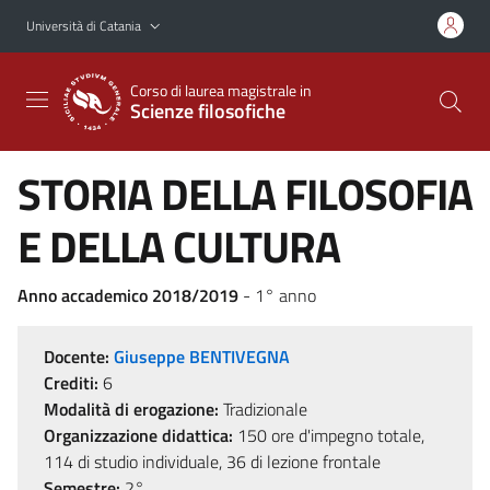
Vai al contenuto principale
Vai al menu di navigazione
Università di Catania
Corso di laurea magistrale in
Scienze filosofiche
STORIA DELLA FILOSOFIA
E DELLA CULTURA
Anno accademico 2018/2019
- 1° anno
Docente:
Giuseppe BENTIVEGNA
Crediti:
6
Modalità di erogazione:
Tradizionale
Organizzazione didattica:
150 ore d'impegno totale,
114 di studio individuale, 36 di lezione frontale
Semestre:
2°