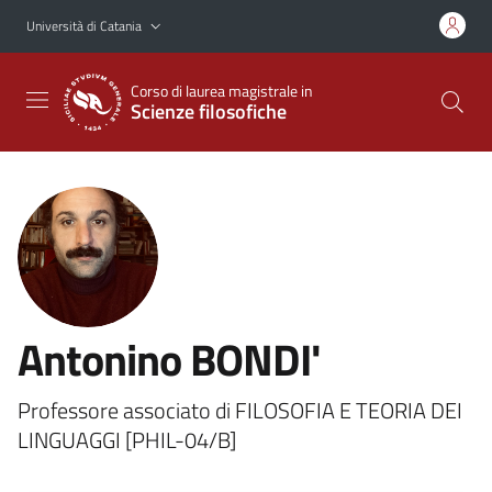
Vai al contenuto principale
Vai al menu di navigazione
Università di Catania
Corso di laurea magistrale in
Scienze filosofiche
Antonino BONDI'
Professore associato di FILOSOFIA E TEORIA DEI
LINGUAGGI [PHIL-04/B]