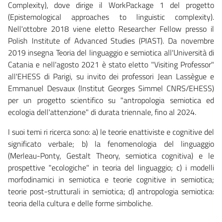
Complexity), dove dirige il WorkPackage 1 del progetto
(Epistemological approaches to linguistic complexity).
Nell'ottobre 2018 viene eletto Researcher Fellow presso il
Polish Institute of Advanced Studies (PIAST). Da novembre
2019 insegna Teoria del linguaggio e semiotica all'Università di
Catania e nell'agosto 2021 è stato eletto "Visiting Professor"
all'EHESS di Parigi, su invito dei professori Jean Lassègue e
Emmanuel Desvaux (Institut Georges Simmel CNRS/EHESS)
per un progetto scientifico su "antropologia semiotica ed
ecologia dell'attenzione" di durata triennale, fino al 2024.
I suoi temi ri ricerca sono: a) le teorie enattiviste e cognitive del
significato verbale; b) la fenomenologia del linguaggio
(Merleau-Ponty, Gestalt Theory, semiotica cognitiva) e le
prospettive "ecologiche" in teoria del linguaggio; c) i modelli
morfodinamici in semiotica e teorie cognitive in semiotica;
teorie post-strutturali in semiotica; d) antropologia semiotica:
teoria della cultura e delle forme simboliche.