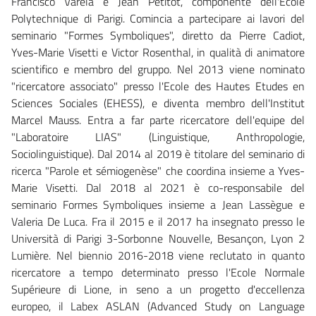
Francisco Varela e Jean Petitot, componente dell'Ecole
Polytechnique di Parigi. Comincia a partecipare ai lavori del
seminario "Formes Symboliques", diretto da Pierre Cadiot,
Yves-Marie Visetti e Victor Rosenthal, in qualità di animatore
scientifico e membro del gruppo. Nel 2013 viene nominato
"ricercatore associato" presso l'Ecole des Hautes Etudes en
Sciences Sociales (EHESS), e diventa membro dell'Institut
Marcel Mauss. Entra a far parte ricercatore dell'equipe del
"Laboratoire LIAS" (Linguistique, Anthropologie,
Sociolinguistique). Dal 2014 al 2019 è titolare del seminario di
ricerca "Parole et sémiogenèse" che coordina insieme a Yves-
Marie Visetti. Dal 2018 al 2021 è co-responsabile del
seminario Formes Symboliques insieme a Jean Lassègue e
Valeria De Luca. Fra il 2015 e il 2017 ha insegnato presso le
Università di Parigi 3-Sorbonne Nouvelle, Besançon, Lyon 2
Lumière. Nel biennio 2016-2018 viene reclutato in quanto
ricercatore a tempo determinato presso l'Ecole Normale
Supérieure di Lione, in seno a un progetto d'eccellenza
europeo, il Labex ASLAN (Advanced Study on Language