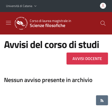
Vai al contenuto principale
Vai al menu di navigazione
Università di Catania
Corso di laurea magistrale in
Scienze filosofiche
Avvisi del corso di studi
AVVISI DOCENTE
Nessun avviso presente in archivio