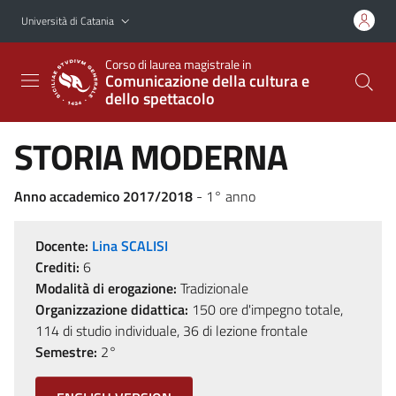
Vai al contenuto principale
Vai al menu di navigazione
Università di Catania
Corso di laurea magistrale in
Comunicazione della cultura e
dello spettacolo
STORIA MODERNA
Anno accademico 2017/2018
- 1° anno
Docente:
Lina SCALISI
Crediti:
6
Modalità di erogazione:
Tradizionale
Organizzazione didattica:
150 ore d'impegno totale,
114 di studio individuale, 36 di lezione frontale
Semestre:
2°