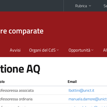
Rubrica
Se
ture comparate
Avvisi
Organi del CdS
Opportunità
Al
stione AQ
olo
Email
ofessoressa associata
lbottini@unict.it
ofessoressa ordinaria
manuela.damore@unict.