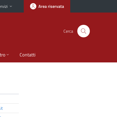
rvizi
Area riservata
Cerca
tro
Contatti
it