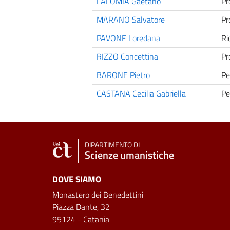
LALOMIA Gaetano
Pr
MARANO Salvatore
Pr
PAVONE Loredana
Ri
RIZZO Concettina
Pr
BARONE Pietro
Pe
CASTANA Cecilia Gabriella
Pe
DIPARTIMENTO DI
Scienze umanistiche
DOVE SIAMO
Monastero dei Benedettini
Piazza Dante, 32
95124 - Catania