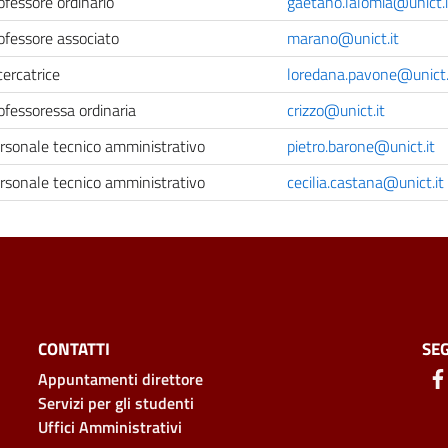
ofessore ordinario
gaetano.lalomia@unict.i
ofessore associato
marano@unict.it
cercatrice
loredana.pavone@unict.
ofessoressa ordinaria
crizzo@unict.it
rsonale tecnico amministrativo
pietro.barone@unict.it
rsonale tecnico amministrativo
cecilia.castana@unict.it
CONTATTI
SEG
Appuntamenti direttore
Servizi per gli studenti
Uffici Amministrativi