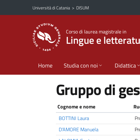
Vai al contenuto principale
Vai al menu di navigazione
Università di Catania
>
DISUM
Corso di laurea magistrale in
Lingue e lettera
Home
Studia con noi
Didattica
Gruppo di ge
Cognome e nome
Ru
BOTTINI Laura
Pr
D'AMORE Manuela
Pr