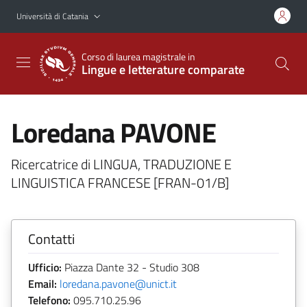
Vai al contenuto principale
Vai al menu di navigazione
Università di Catania
Corso di laurea magistrale in
Lingue e letterature comparate
Loredana PAVONE
Ricercatrice di LINGUA, TRADUZIONE E
LINGUISTICA FRANCESE [FRAN-01/B]
Contatti
Ufficio:
Piazza Dante 32 - Studio 308
Email:
loredana.pavone@unict.it
Telefono:
095.710.25.96