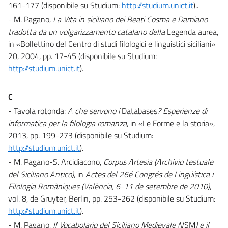
161-177 (disponibile su Studium:
http://studium.unict.it
)..
- M. Pagano,
La Vita in siciliano dei Beati Cosma e Damiano
tradotta da un volgarizzamento catalano della
Legenda aurea,
in «Bollettino del Centro di studi filologici e linguistici siciliani»
20, 2004, pp. 17-45 (disponibile su Studium:
http://studium.unict.it
).
C
- Tavola rotonda:
A che servono i
Databases
? Esperienze di
informatica per la filologia romanza
, in «Le Forme e la storia»,
2013, pp. 199-273 (disponibile su Studium:
http://studium.unict.it
).
- M. Pagano-S. Arcidiacono,
Corpus Artesia (Archivio testuale
del Siciliano Antico)
, in
Actes del 26é Congrés de Lingüística i
Filologia Romàniques (València, 6-11 de setembre de 2010)
,
vol. 8, de Gruyter, Berlin, pp. 253-262 (disponibile su Studium:
http://studium.unict.it
).
- M. Pagano,
Il Vocabolario del Siciliano Medievale (
VSM
) e il