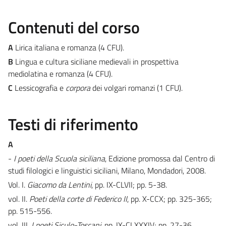
Contenuti del corso
A
Lirica italiana e romanza (4 CFU).
B
Lingua e cultura siciliane medievali in prospettiva
mediolatina e romanza (4 CFU).
C
Lessicografia e
corpora
dei volgari romanzi (1 CFU).
Testi di riferimento
A
-
I poeti della Scuola siciliana
, Edizione promossa dal Centro di
studi filologici e linguistici siciliani, Milano, Mondadori, 2008.
Vol. I.
Giacomo da Lentini
, pp. IX-CLVII; pp. 5-38.
vol. II.
Poeti della corte di Federico II
, pp. X-CCX; pp. 325-365;
pp. 515-556.
vol. III,
I poeti Siculo-Toscani
, pp. IX-CLXXXIV; pp. 27-36.