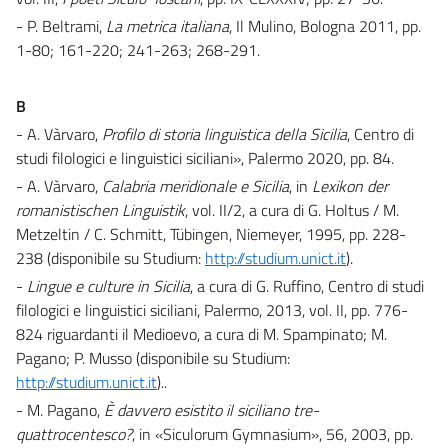
- P. Beltrami,
La metrica italiana
, Il Mulino, Bologna 2011, pp.
1-80; 161-220; 241-263; 268-291.
B
- A. Vàrvaro,
Profilo di storia linguistica della Sicilia
, Centro di
studi filologici e linguistici siciliani», Palermo 2020, pp. 84.
- A. Vàrvaro,
Calabria meridionale e Sicilia
, in
Lexikon der
romanistischen Lin­guistik
, vol. II/2, a cura di G. Holtus / M.
Metzeltin / C. Schmitt, Tübingen, Nie­meyer, 1995, pp. 228-
238 (disponibile su Studium:
http://studium.unict.it
).
-
Lingue e culture in Sicilia
, a cura di G. Ruffino, Centro di studi
filologici e linguistici siciliani, Palermo, 2013, vol. II, pp. 776-
824 riguardanti il Medioevo, a cura di M. Spampinato; M.
Pagano; P. Musso (disponibile su Studium:
http://studium.unict.it
)..
- M. Pagano,
È davvero esistito il siciliano tre-
quattrocentesco?
, in «Siculorum Gymnasium», 56, 2003, pp.