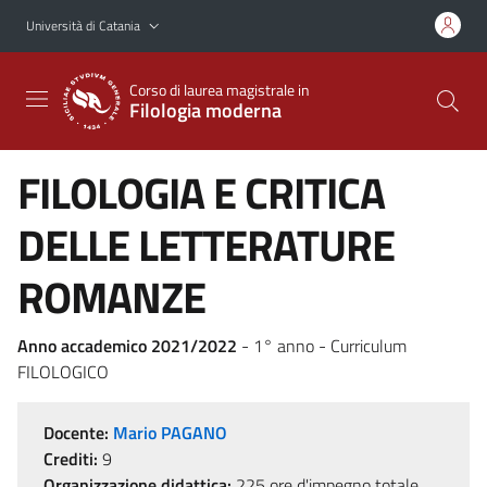
Vai al contenuto principale
Vai al menu di navigazione
Università di Catania
Corso di laurea magistrale in
Filologia moderna
FILOLOGIA E CRITICA
DELLE LETTERATURE
ROMANZE
Anno accademico 2021/2022
- 1° anno - Curriculum
FILOLOGICO
Docente:
Mario PAGANO
Crediti:
9
Organizzazione didattica:
225 ore d'impegno totale,