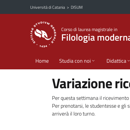
Vai al contenuto principale
Vai al menu di navigazione
Università di Catania
>
DISUM
Corso di laurea magistrale in
Filologia modern
Home
Studia con noi
Didattica
Variazione ri
Per questa settimana il ricevimento 
Per prenotarsi, le studentesse e gli
arriverà il loro turno.