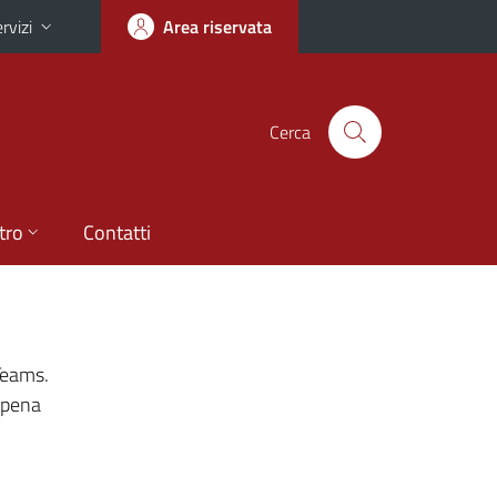
rvizi
Area riservata
Cerca
tro
Contatti
Teams.
ppena