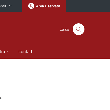
rvizi
Area riservata
Cerca
tro
Contatti
no