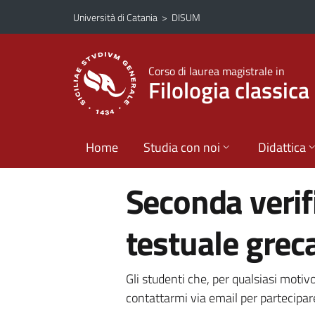
Vai al contenuto principale
Vai al menu di navigazione
Università di Catania
>
DISUM
Corso di laurea magistrale in
Filologia classica
Home
Studia con noi
Didattica
Seconda verifi
testuale greca
Gli studenti che, per qualsiasi motivo
contattarmi via email per partecipare