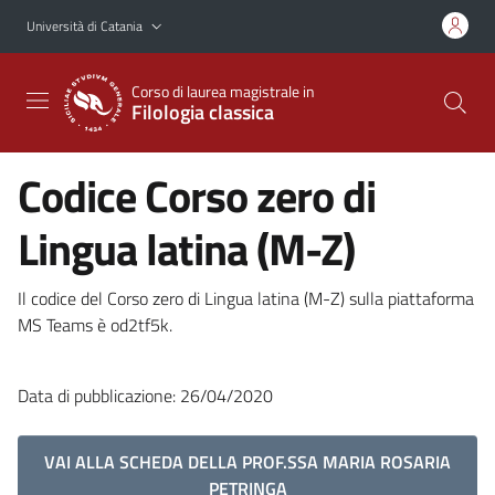
Vai al contenuto principale
Vai al menu di navigazione
Università di Catania
Corso di laurea magistrale in
Filologia classica
Codice Corso zero di
Lingua latina (M-Z)
Il codice del Corso zero di Lingua latina (M-Z) sulla piattaforma
MS Teams è od2tf5k.
Data di pubblicazione: 26/04/2020
VAI ALLA SCHEDA DELLA PROF.SSA MARIA ROSARIA
PETRINGA