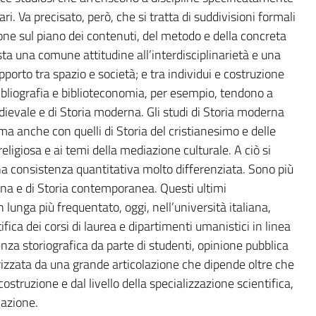
nari. Va precisato, però, che si tratta di suddivisioni formali
ne sul piano dei contenuti, del metodo e della concreta
esta una comune attitudine all’interdisciplinarietà e una
pporto tra spazio e società; e tra individui e costruzione
 bibliografia e biblioteconomia, per esempio, tendono a
edievale e di Storia moderna. Gli studi di Storia moderna
a anche con quelli di Storia del cristianesimo e delle
eligiosa e ai temi della mediazione culturale. A ciò si
a consistenza quantitativa molto differenziata. Sono più
rna e di Storia contemporanea. Questi ultimi
 lunga più frequentato, oggi, nell’università italiana,
tifica dei corsi di laurea e dipartimenti umanistici in linea
a storiografica da parte di studenti, opinione pubblica
erizzata da una grande articolazione che dipende oltre che
a costruzione e dal livello della specializzazione scientifica,
licazione.