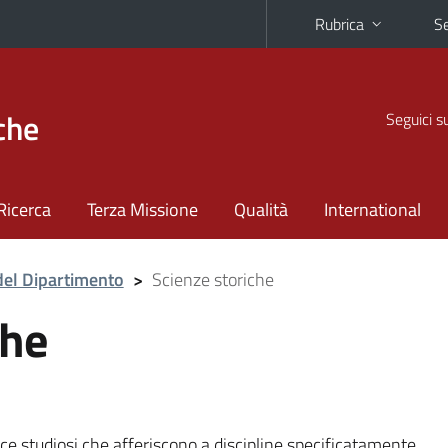
Rubrica
Se
che
Seguici s
Ricerca
Terza Missione
Qualità
International
del Dipartimento
>
Scienze storiche
che
ce studiosi che afferiscono a discipline specificatamente