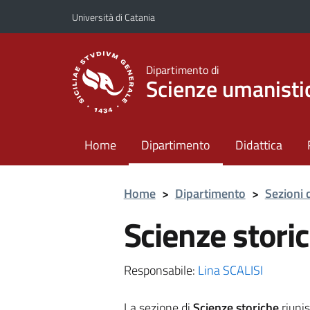
Vai al contenuto principale
Vai al menu di navigazione
Università di Catania
Dipartimento di
Scienze umanisti
Home
Dipartimento
Didattica
Home
>
Dipartimento
>
Sezioni 
Scienze stori
Responsabile:
Lina SCALISI
La sezione di
Scienze storiche
riunis