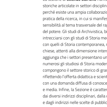
storiche articolate in settori discipli
perché esiste una ampia collaborazio
pratica della ricerca, in cui si manif
sensibilità al tema trasversale del ra
del potere. Gli studi di Archivistica,
intrecciarsi con gli studi di Storia m
con quelli di Storia contemporanea, m
chiese, attenti alla dimensione interr
aggiunga che i settori presentano un
numerosi gli studiosi di Storia mode
compongono il settore storico di gran
riflettendo l’offerta didattica e scien
con una domanda diffusa di conoscenz
e media. Infine, la Sezione è caratt
dai diversi indirizzi disciplinari, dall
e dagli indirizzi nelle scelte di pubb