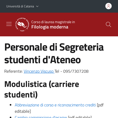
Vai al contenuto principale
Vai al menu di navigazione
Università di Catania
Corso di laurea magistrale in
Filologia moderna
Personale di Segreteria
studenti d'Ateneo
Referente:
Vincenzo Viscuso
Tel - 095/7307208
Modulistica (carriere
studenti)
Abbreviazione di corso e riconoscimento crediti
[pdf
editabile]
Cambio commissione d'esame
[pdf editabile]