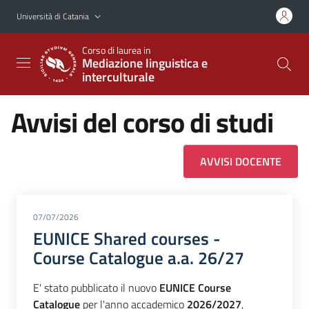
Vai al contenuto principale
Vai al menu di navigazione
Università di Catania
Corso di laurea in
Mediazione linguistica e
interculturale
Avvisi del corso di studi
AVVISI DOCENTE
07/07/2026
EUNICE Shared courses -
Course Catalogue a.a. 26/27
E' stato pubblicato il nuovo
EUNICE Course
Catalogue
per l'anno accademico
2026/2027
,