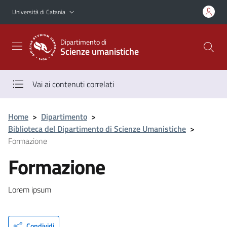
Vai al contenuto principale
Vai al menu di navigazione
Università di Catania
Dipartimento di
Scienze umanistiche
Vai ai contenuti correlati
Home
>
Dipartimento
>
Biblioteca del Dipartimento di Scienze Umanistiche
>
Formazione
Formazione
Lorem ipsum
Condividi