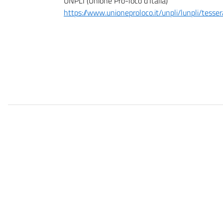
UNPLI (Unione Pro-loco d’Italia)
https://www.unioneproloco.it/unpli/lunpli/tessera