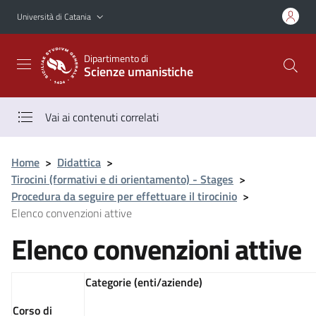
Vai al contenuto principale
Vai al menu di navigazione
Università di Catania
Dipartimento di
Scienze umanistiche
Vai ai contenuti correlati
Home
>
Didattica
>
Tirocini (formativi e di orientamento) - Stages
>
Procedura da seguire per effettuare il tirocinio
>
Elenco convenzioni attive
Elenco convenzioni attive
Categorie (enti/aziende)
Corso di