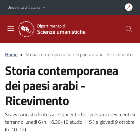
Vai al contenuto principale
Vai al menu di navigazione
Università di Catania
Dipartimento di
Scienze umanistiche
Home
>
Storia contemporanea dei paesi arabi - Ricevimento
Storia contemporanea
dei paesi arabi -
Ricevimento
Si avvisano studentesse e studenti che i prossimi ricevimenti si
terranno lunedì 6 (h. 16.30-18 studio 115 ) e giovedì 9 ottobre
(h. 10-12).