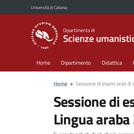
Vai al contenuto principale
Vai al menu di navigazione
Università di Catania
Dipartimento di
Scienze umanisti
Home
Dipartimento
Didattica
Home
>
Sessione di esami orali di 
Sessione di es
Lingua araba 