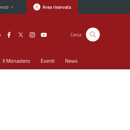
rvizi
Area riservata
u
Cerca
Il Monastero
Eventi
News