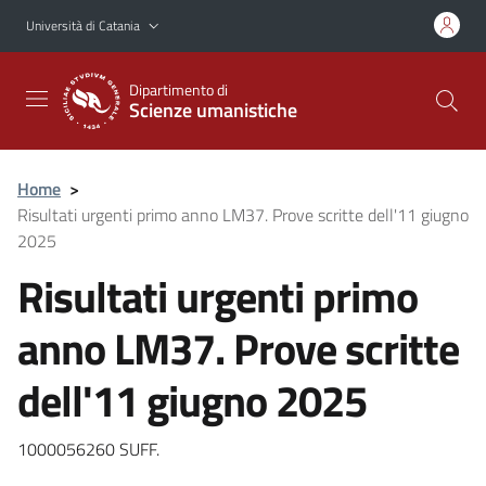
Vai al contenuto principale
Vai al menu di navigazione
Università di Catania
Dipartimento di
Scienze umanistiche
Home
>
Risultati urgenti primo anno LM37. Prove scritte dell'11 giugno
2025
Risultati urgenti primo
anno LM37. Prove scritte
dell'11 giugno 2025
1000056260 SUFF.