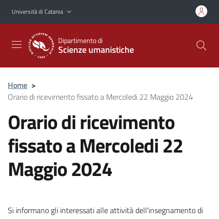
Vai al contenuto principale
Vai al menu di navigazione
Università di Catania
Dipartimento di
Scienze umanistiche
Home
>
Orario di ricevimento fissato a Mercoledi 22 Maggio 2024
Orario di ricevimento
fissato a Mercoledi 22
Maggio 2024
Si informano gli interessati alle attività dell'insegnamento di