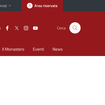
rvizi
Area riservata
u
Cerca
Il Monastero
Eventi
News