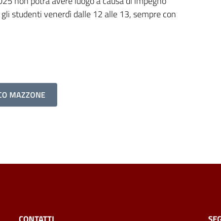
2025 non potrà avere luogo a causa di impegno
li studenti venerdì dalle 12 alle 13, sempre con
RCO MAZZONE
CONTATTI
SEG