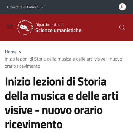
Vai al contenuto principale
Vai al menu di navigazione
Università di Catania
Dipartimento di
Scienze umanistiche
Home
>
Inizio lezioni di Storia della musica e delle arti visive - nuovo
orario ricevimento
Inizio lezioni di Storia
della musica e delle arti
visive - nuovo orario
ricevimento