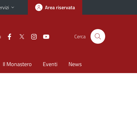
rvizi
Area riservata
u
Cerca
Il Monastero
Eventi
News