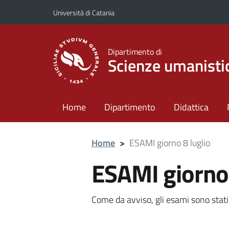
Vai al contenuto principale
Vai al menu di navigazione
Università di Catania
Dipartimento di
Scienze umanisti
Home
Dipartimento
Didattica
Home
>
ESAMI giorno 8 luglio
ESAMI giorno 
Come da avviso, gli esami sono stati 