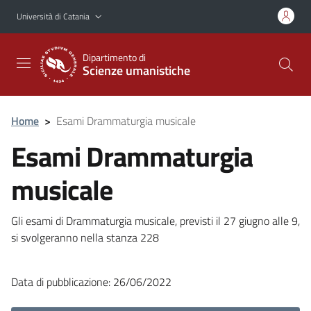
Vai al contenuto principale
Vai al menu di navigazione
Università di Catania
Dipartimento di
Scienze umanistiche
Home
>
Esami Drammaturgia musicale
Esami Drammaturgia
musicale
Gli esami di Drammaturgia musicale, previsti il 27 giugno alle 9,
si svolgeranno nella stanza 228
Data di pubblicazione: 26/06/2022