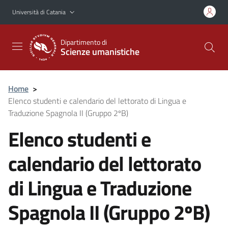
Vai al contenuto principale
Vai al menu di navigazione
Università di Catania
Dipartimento di
Scienze umanistiche
Home
>
Elenco studenti e calendario del lettorato di Lingua e
Traduzione Spagnola II (Gruppo 2ºB)
Elenco studenti e
calendario del lettorato
di Lingua e Traduzione
Spagnola II (Gruppo 2ºB)