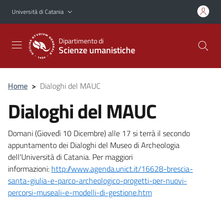
Vai al contenuto principale
Vai al menu di navigazione
Università di Catania
Dipartimento di
Scienze umanistiche
Home
>
Dialoghi del MAUC
Dialoghi del MAUC
Domani (Giovedì 10 Dicembre) alle 17 si terrà il secondo
appuntamento dei Dialoghi del Museo di Archeologia
dell'Università di Catania. Per maggiori
informazioni:
http://www.agenda.unict.it/16628-brescia-
santa-giulia-e-parco-archeologico-progetti-per-nuovi-
percorsi-museali-e-modelli-di-gestione.htm