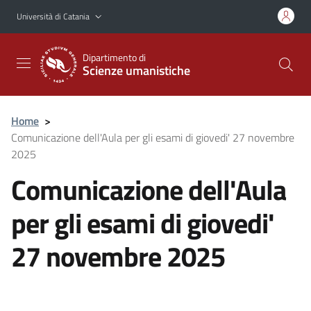
Vai al contenuto principale
Vai al menu di navigazione
Università di Catania
Dipartimento di
Scienze umanistiche
Home
>
Comunicazione dell'Aula per gli esami di giovedi' 27 novembre
2025
Comunicazione dell'Aula
per gli esami di giovedi'
27 novembre 2025