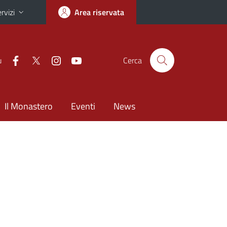
rvizi
Area riservata
u
Cerca
Il Monastero
Eventi
News