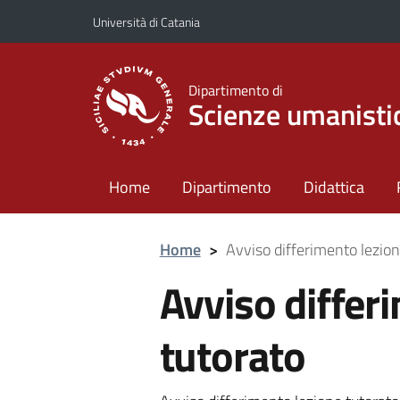
Vai al contenuto principale
Vai al menu di navigazione
Università di Catania
Dipartimento di
Scienze umanisti
Home
Dipartimento
Didattica
Home
>
Avviso differimento lezion
Avviso differ
tutorato