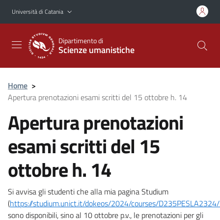
Vai al contenuto principale
Vai al menu di navigazione
Università di Catania
Dipartimento di
Scienze umanistiche
Home
>
Apertura prenotazioni esami scritti del 15 ottobre h. 14
Apertura prenotazioni
esami scritti del 15
ottobre h. 14
Si avvisa gli studenti che alla mia pagina Studium
(
https://studium.unict.it/dokeos/2024/courses/D235PESLA2324/
sono disponibili, sino al 10 ottobre p.v., le prenotazioni per gli