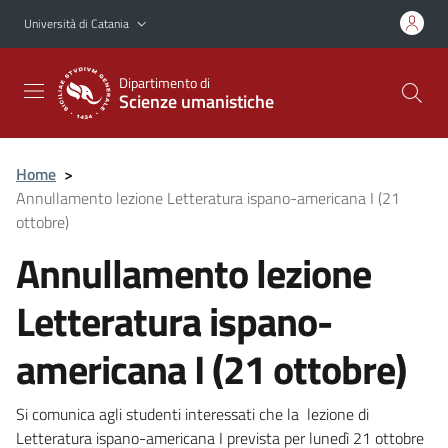
Vai al contenuto principale
Vai al menu di navigazione
Università di Catania
Dipartimento di
Scienze umanistiche
Home
>
Annullamento lezione Letteratura ispano-americana I (21
ottobre)
Annullamento lezione
Letteratura ispano-
americana I (21 ottobre)
Si comunica agli studenti interessati che la lezione di
Letteratura ispano-americana I prevista per lunedì 21 ottobre