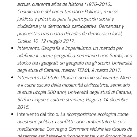
actual: cuarenta años de historia (1976-2016)
.
Coordinatore del p
anel tematico:
Políticas, marcos
jurídicos y prácticas para la participación social y
ciudadana y la democracia participativa. Demandas y
propuestas tras cuatro décadas de democracia local,
Cadice, 10-12 maggio 2017.
Intervento:
Geografia e imperialismo: un metodo per
ridefinire il sapere geografico
,
seminario
Lucio Gambi, uno
storico tra i geografi, un geografo tra gli storici
, Università
degli studi di Catania,
master TEMA,
9 marzo 2017.
Intervento dal titolo:
Utopia e dominio sul vivente. More
e il cuore oscuro della modernità civilizzatrice
,
seminario
di studi
Utopia 500 ann
i, Università degli studi di Catania,
SDS in Lingue e culture straniere, Ragusa, 14 dicembre
2016.
Intervento dal titolo:
La ricomposizione ecologica come
questione politica. I conflitti socio-ambientali e la crisi
mediterranea
. Convegno
Comment réduire les risques de
désastres sanitaires-environnementaux et économiques