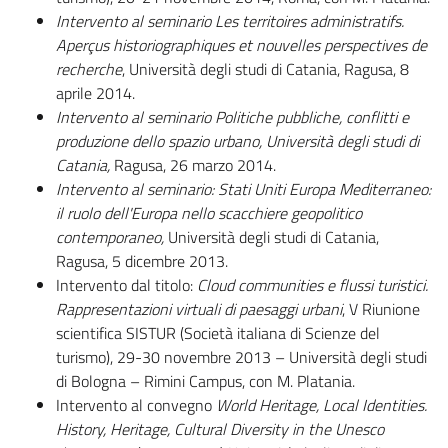
Intervento
a
l
seminario
Les territoires administratifs.
Aperçus historiographiques et nouvelles perspectives de
recherche
, Università degli studi di Catania, Ragusa, 8
aprile 2014.
Intervento
a
l
seminario
Politiche pubbliche, conflitti e
produzione dello spazio urbano
,
Università degli studi di
Catania,
Ragusa, 26 marzo 2014.
Intervento
a
l
seminario:
Stati Uniti Europa Mediterraneo:
il ruolo dell'Europa nello scacchiere geopolitico
contemporaneo
,
Università degli studi di Catania,
Ragusa, 5 dicembre 2013.
Intervento dal titolo:
Cloud communities e flussi turistici.
Rappresentazioni virtuali di paesaggi urbani
, V Riunione
scientifica SISTUR (Società italiana di Scienze del
turismo), 29-30 novembre 2013 – Università degli studi
di Bologna – Rimini Campus, con M. Platania.
Intervento al convegno
World Heritage, Local Identities.
History, Heritage, Cultural Diversity in the Unesco