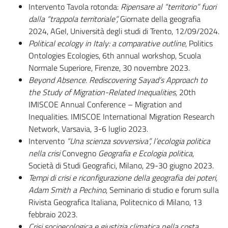
Intervento Tavola rotonda:
Ripensare al “territorio” fuori
dalla “trappola territoriale”,
Giornate della geografia
2024, AGeI, Università degli studi di Trento, 12/09/2024.
Political ecology in Italy: a comparative outline
, Politics
Ontologies Ecologies, 6th annual workshop, Scuola
Normale Superiore, Firenze, 30 novembre 2023.
Beyond Absence. Rediscovering Sayad’s Approach to
the Study of Migration-Related Inequalities,
20th
IMISCOE Annual Conference – Migration and
Inequalities. IMISCOE International Migration Research
Network, Varsavia, 3-6 luglio 2023.
Intervento
“Una scienza sovversiva”, l’ecologia politica
nella crisi
Convegno
Geografia e Ecologia politica
,
Società di Studi Geografici, Milano, 29-30 giugno 2023.
T
empi di crisi e riconfigurazione della geografia dei poteri,
Adam Smith a Pechino
, Seminario di studio e forum sulla
Rivista Geografica Italiana, Politecnico di Milano, 13
febbraio 2023.
Crisi socioecologica e giustizia climatica nella costa