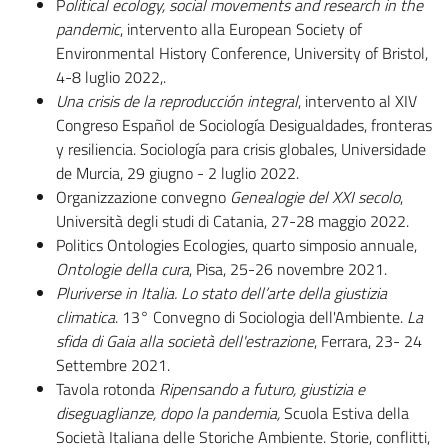
P
olitical ecology, social movements and research in the
pandemic
, intervento alla European Society of
Environmental History Conference, University of Bristol,
4-8 luglio 2022,.
Una crisis de la reproducción integral
, intervento al XIV
Congreso Español de Sociología Desigualdades, fronteras
y resiliencia. Sociología para crisis globales, Universidade
de Murcia, 29 giugno - 2 luglio 2022.
Organizzazione convegno
Genealogie del XXI secolo
,
Università degli studi di Catania, 27-28 maggio 2022.
Politics Ontologies Ecologies, quarto simposio annuale,
Ontologie della cura
, Pisa, 25-26 novembre 2021.
Pluriverse in Italia. Lo stato dell’arte della giustizia
climatica
. 13° Convegno di Sociologia dell'Ambiente.
La
sfida di Gaia alla società dell'estrazione
, Ferrara, 23- 24
Settembre 2021.
Tavola rotonda
Ripensando a futuro, giustizia e
diseguaglianze, dopo la pandemia
,
Scuola Estiva della
Società Italiana delle Storiche Ambiente. Storie, conflitti,