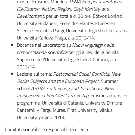
master Erasmus Mundus,
TEMA European Territories
(Civilisation, Nation, Region, City): Identity and
Development
, per un totale di 30 ore, Eötvös Loránd
University Budapest, École des Hautes Etudes en
Sciences Sociales Parigi, Università degli studi di Catania,
Univerzita Karlova Praga, a.a. 2013/14.
Docente nel Laboratorio su
Nuovi linguaggi nella
comunicazione
scientifica
per gli allievi della Scuola
Superiore dell'Università degli Studi di Catania, a.a.
2013/14.
Lezione sul tema:
Postcolonial
S
ocial
C
onflicts.
N
ew
S
ocial
S
ubjects a
nd the
European
P
roject
. Summer
school
ASTRA
Arab Spring and Transition: a New
Perspective in EuroMed Partnership
, Erasmus intensive
programme, Università di Catania, University Dimitrie
Cantemir – Targu Mures, Firat University, Vilnius
University, giugno 2013.
Comitati scientifici e responsabilità ricerca