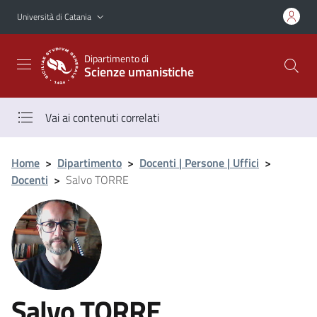
Vai al contenuto principale
Vai al menu di navigazione
Università di Catania
Dipartimento di
Scienze umanistiche
Vai ai contenuti correlati
Home
>
Dipartimento
>
Docenti | Persone | Uffici
>
Docenti
>
Salvo TORRE
Salvo TORRE