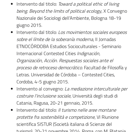
Intervento dal titolo:
Toward a political ethic of living
being. Beyond the limits of political ecology
, X Convegno
Nazionale dei Sociologi dell’Ambiente, Bologna 18-19
giugno 2015.
Intervento dal titolo:
Los movimientos sociales europeos
sobre el límite de la soberanía moderna
, II Jornadas
ETNOCÓRDOBA Estudios Socioculturales - Seminario
Internacional Contested Cities
Indignación,
Organización, Acción. Respuestas sociales ante el
proceso de retroceso democrático
. Facultad de Filosofía y
Letras. Universidad de Córdoba – Contested Cities,
Cordoba, 4-5 giugno 2015.
Intervento al convegno:
La mediazione interculturale per
costruire l'inclusione sociale
, Università degli studi di
Catania, Ragusa, 20-21 gennaio, 2015.
Intervento dal titolo:
Il turismo
nelle
aree
montane
protette fra sostenibilità e competizione
, VI Riunione
scientifica SISTUR (Società italiana di Scienze del
turismo), 20-21 novembre 2014, Roma, con M. Platania.