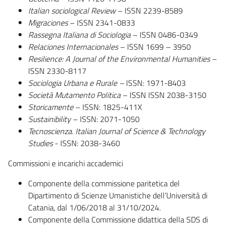
I
talian sociological Review
– ISSN 2239-8589
Migraciones
– ISSN 2341-0833
Rassegna Italiana di
Sociologia
– ISSN 0486-0349
Relaciones Internacionales
– ISSN 1699 – 3950
Resilie
nce: A Journal of the Environmental Humanities
–
ISSN 2330-8117
Sociolo
gia Urbana e Rurale
–
ISSN: 1971-8403
Società Mutamento Politica
– ISSN ISSN 2038-3150
Storicamente
– ISSN: 1825-411X
Sustainibility
– ISSN: 2071-1050
Tecnoscienza.
Italian Journal of Science & Technology
Studies
- ISSN: 2038-3460
Commissioni e incarichi accademici
Componente della commissione paritetica del
Dipartimento di Scienze Umanistiche dell’Università di
Catania, dal 1/06/2018 al 31/10/2024.
Componente della Commissione didattica della SDS di