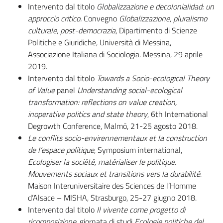
Intervento dal titolo
Globalizzazione e decolonialidad: un
approccio critico.
Convegno
Globalizzazione, pluralismo
culturale, post-democrazia
, Dipartimento di Scienze
Politiche e Giuridiche, Università di Messina,
Associazione Italiana di Sociologia. Messina, 29 aprile
2019.
Intervento dal titolo
Towards a
Socio-ecological Theory
of Value
panel
Understanding social-ecological
transformation: reflections on value creation,
inoperative politics and state theory
,
6th International
Degrowth Conference, Malmö, 21-25 agosto 2018.
Le conflits socio-envirennementaux et la construction
de l’espace politique
, Symposium international,
Ecologiser la société, matérialiser le politique.
Mouvements sociaux et transitions vers la durabilité
.
Maison Interuniversitaire des Sciences de l’Homme
d’Alsace – MISHA, Strasburgo, 25-27 giugno 2018.
Intervento dal titolo
Il vivente come progetto di
ricomposizione
, giornata di studi
E
cologi
e
politic
he del