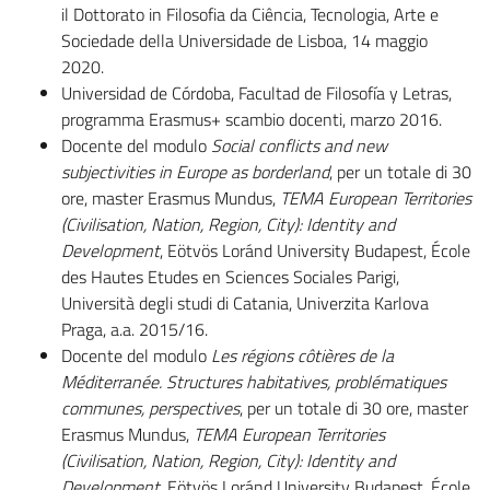
il Dottorato in Filosofia da Ciência, Tecnologia, Arte e
Sociedade della Universidade de Lisboa, 14 maggio
2020.
Universidad de Córdoba, Facultad de Filosofía y Letras,
programma Erasmus+ scambio docenti, marzo 2016.
Docente del modulo
Social conflicts
and new
subjectivities
in Europe as borderland
, per un totale di 30
ore, master Erasmus Mundus,
TEMA European Territories
(Civilisation, Nation, Region, City): Identity and
Development
, Eötvös Loránd University Budapest, École
des Hautes Etudes en Sciences Sociales Parigi,
Università degli studi di Catania, Univerzita Karlova
Praga, a.a. 2015/16.
Docente del modulo
Les régions côtières de la
Méditerranée. Structures habitatives, problématiques
communes, perspectives
, per un totale di 30 ore, master
Erasmus Mundus,
TEMA European Territories
(Civilisation, Nation, Region, City): Identity and
Development
, Eötvös Loránd University Budapest, École