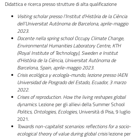
Didattica e ricerca presso strutture di alta qualificazione
Visiting scholar presso l’In
stitu
t
d’Història d
e l
a Ci
ència
dell’Universitat Autònoma de Barcelona, aprile-maggio
2023.
Docente nella spring school
Occupy Climate Change
,
Environmental Humanities Laboratory Centre, KTH
(Royal Institute of Technology), Sweden
e
Institut
d'Història de la Ciència, Universitat Autònoma de
Barcelona, Spain,
aprile-maggio 2023.
Crisis ecológica
y
ecología-mundo,
lezione presso IAEN
Universidad de Posgrado del Estado, Ecuador, 3 marzo
2022.
Crises of reproduction. How the living reshapes global
dynamics.
Lezione per gli allievi della Summer School
Politics, Ontologies, Ecologies
, Università di Pisa, 9 luglio
2021.
Towards non-capitalist scenarios: reflections for a socio-
ecological theory of value during global crisis
lezione per