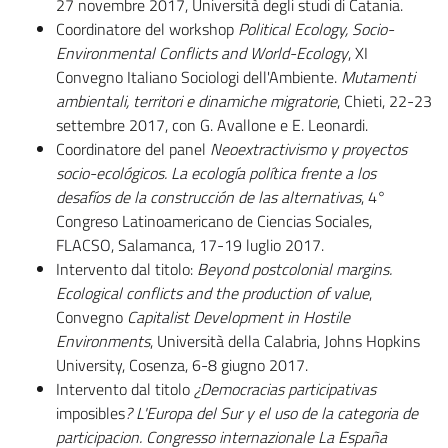
27 novembre 2017, Università degli studi di Catania.
Coordinatore del workshop
Political Ecology, Socio-
Environmental Conflicts and World-Ecology
, XI
Convegno Italiano Sociologi dell'Ambiente.
Mutamenti
ambientali, territori e dinamiche migratorie
, Chieti, 22-23
settembre 2017, con G. Avallone e E. Leonardi.
Coordinatore del panel
Neoextractivismo y proyect
o
s
socio-ecol
ó
gicos. La ecolog
ía política frente a los
desafíos de la construcción de las alternativas
, 4°
Congreso Latinoamericano de Ciencias Sociales,
FLACSO, Salamanca, 17-19 luglio 2017.
Intervento dal titolo:
Beyond postcolonial margins.
Ecological conflicts and the production of value
,
Convegno
Capitalist Development in Hostile
Environments
, Università della Calabria, Johns Hopkins
University, Cosenza, 6-8 giugno 2017.
Intervento dal titolo
¿
Democracias participativas
imposibles
? L'Europa del Sur y el uso de la categoria de
participacion.
Congres
s
o interna
zionale
La España