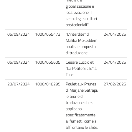
globalizzazione e
localizzazione: il
caso degli scrittori
postcoloniali."
06/09/2024
1000/055473
"L'interdite" di
24/04/2025
Malika Mokeddem:
analisi e proposta
di traduzione
06/09/2024
1000/055605
Cesare Luccio et
24/04/2025
“La Petite Sicile” à
Tunis
28/07/2024
1000/018295
Poulet aux Prunes
27/02/2025
di Marjane Satrapi:
le teorie di
traduzione che si
applicano
specificatamente
ai fumetti, come si
affrontano le sfide,