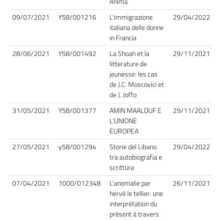
Anima
09/07/2021
Y58/001216
L'immigrazione
29/04/2022
italiana delle donne
in Francia
28/06/2021
Y58/001492
La Shoah et la
29/11/2021
litterature de
jeunesse: les cas
de J.C. Moscovici et
de J. Joffo
31/05/2021
Y58/001377
AMIN MAALOUF E
29/11/2021
L’UNIONE
EUROPEA
27/05/2021
y58/001294
Storie del Libano
29/04/2022
tra autobiografia e
scrittura
07/04/2021
1000/012348
L'anomalie par
26/11/2021
hervé le tellier: une
interprétation du
présent à travers