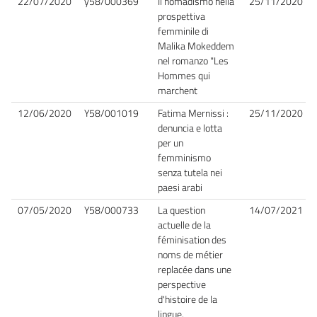
22/07/2020
y58/000369
Il nomadismo nella
25/11/2020
prospettiva
femminile di
Malika Mokeddem
nel romanzo "Les
Hommes qui
marchent
12/06/2020
Y58/001019
Fatima Mernissi :
25/11/2020
denuncia e lotta
per un
femminismo
senza tutela nei
paesi arabi
07/05/2020
Y58/000733
La question
14/07/2021
actuelle de la
féminisation des
noms de métier
replacée dans une
perspective
d'histoire de la
lingue.