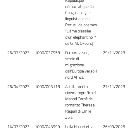
Republique
dèmocratique du
Congo: analyse
linguistique du
Recueil de poemes
"L'àme blessèe
d'un elephant noir"
de G. M. Okoundji
26/07/2023
1000/037958
Da nord a sud,
29/11/2023
storie di
migrazione
dall'Europa verso il
nord Africa
26/04/2023
1000/003118
Adattamento
27/11/2023
cinematografico di
Marcel Carnè del
romanzo Therese
Raquin di Emile
Zolà
14/03/2023
1000/043999
Leila Houari et la
26/09/2025