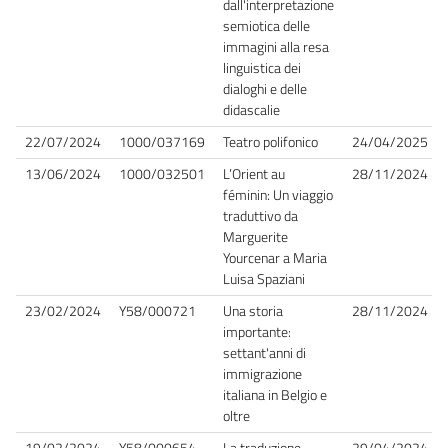
dall'interpretazione
semiotica delle
immagini alla resa
linguistica dei
dialoghi e delle
didascalie
22/07/2024
1000/037169
Teatro polifonico
24/04/2025
13/06/2024
1000/032501
L’Orient au
28/11/2024
féminin: Un viaggio
traduttivo da
Marguerite
Yourcenar a Maria
Luisa Spaziani
23/02/2024
Y58/000721
Una storia
28/11/2024
importante:
settant'anni di
immigrazione
italiana in Belgio e
oltre
19/02/2024
Y58/000654
La traduzione
29/04/2024