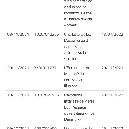
sradicamento ed
esclusione nel
romanzo "Le thé
au harem d'Archi
Ahmed"
08/11/2021
1000/012355
Charlotte Delbo.
13/07/2022
L'esperienza di
Auschwitz
attraverso la
scrittura
29/10/2021
Y58/001277
L'Europa per Amin
29/11/2021
Maalouf: da
certezza ad
illusione
18/10/2021
1000/026916
L'exotisme
28/11/2022
littéraire de Pierre
Loti: l'espace
ouvert dans << Le
Désert >>
09/10/2021
655/001450
De la sorcière de
25/11/2022