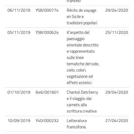
francesi
06/11/2019
Y58/000774
Récits de voyage
29/04/2020
en Sicile e
tradizioni popolari
05/11/2019
Y58/000624
K'aspetto del
25/11/2020
paesaggio
orientale descritto
e rappresentato
sulle linee
tematiche del sole,
cielo, colori,
vegetazione ed
effetti estetici
01/10/2019
646/001601
Chantal Detcherry
29/04/2020
e il viaggio: dai
carnets alla
scrittura creativa
10/09/2019
Y40/000232
Letteratura
27/04/2020
francofona.