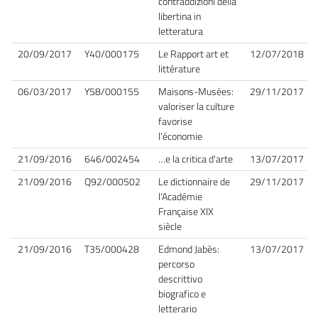
contraddizioni della
libertina in
letteratura
20/09/2017
Y40/000175
Le Rapport art et
12/07/2018
littérature
06/03/2017
Y58/000155
Maisons-Musées:
29/11/2017
valoriser la culture
favorise
l'économie
21/09/2016
646/002454
…e la critica d'arte
13/07/2017
21/09/2016
Q92/000502
Le dictionnaire de
29/11/2017
l'Académie
Française XIX
siècle
21/09/2016
T35/000428
Edmond Jabès:
13/07/2017
percorso
descrittivo
biografico e
letterario