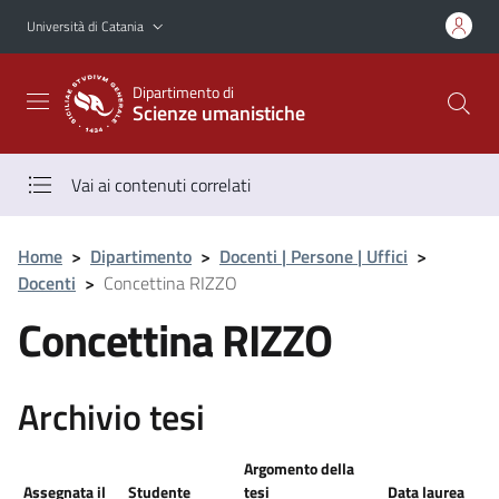
Vai al contenuto principale
Vai al menu di navigazione
Università di Catania
Dipartimento di
Scienze umanistiche
Vai ai contenuti correlati
Home
>
Dipartimento
>
Docenti | Persone | Uffici
>
Docenti
>
Concettina RIZZO
Concettina RIZZO
Archivio tesi
Argomento della
Assegnata il
Studente
tesi
Data laurea