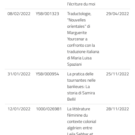
l'écriture du moi
08/02/2022
Y58/001323
Traductologie,
29/04/2022
"Nouvelles
oríentales" di
Marguerite
Yourcenar a
confronto con la
traduzione italiana
di Maria Luisa
Spaziani
31/01/2022
Y58/000954
La pratica delle
25/11/2022
tournantes nelle
banlieues: La
storia di Samira
Bellil
12/01/2022
1000/026981
La littérature
28/11/2022
féminine du
contexte colonial
algérien: entre
Leila Sebbar et