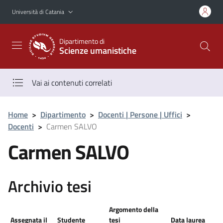
Vai al contenuto principale
Vai al menu di navigazione
Università di Catania
Dipartimento di
Scienze umanistiche
Vai ai contenuti correlati
Home
>
Dipartimento
>
Docenti | Persone | Uffici
>
Docenti
>
Carmen SALVO
Carmen SALVO
Archivio tesi
Argomento della
Assegnata il
Studente
tesi
Data laurea