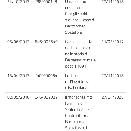
24/10/2017
Y38/000119
Umanesimo
27/11/2018
cristiano e
famiglie nobili
siciliane: il caso di
Bartolomeo
Spatafora
05/06/2017
646/003540
Gli sviluppi della
11/07/2017
dottrina sociale
nella storia di
Belpasso: prima e
dopo il 1891
13/04/2017
Y40/000084
I cattolici
27/11/2018
nell'Inghilterra
elisabettiana
02/05/2016
646/002032
Il monachesimo
27/04/2026
femminile in
Sicilia durante la
Controriforma.
Bartolomea
Spatafora e il