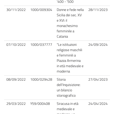
'400 - '500
30/11/2022
1000/009304
Donne e fede nella
28/11/2023
Sicilia dei sec. XV
e XVI: il
monachesimo
femminile a
Catania
07/10/2022
1000/037777
"Le istituzioni
24/09/2024
religiose maschili
e femminili a
Piazza Armerina
in età medievale e
moderna
08/09/2022
1000/029428
Storia
27/04/2023
dell'Inquisizione:
un bilancio
storiografico
29/03/2022
Y59/000408
Siracusa in età
24/04/2024
medievale e