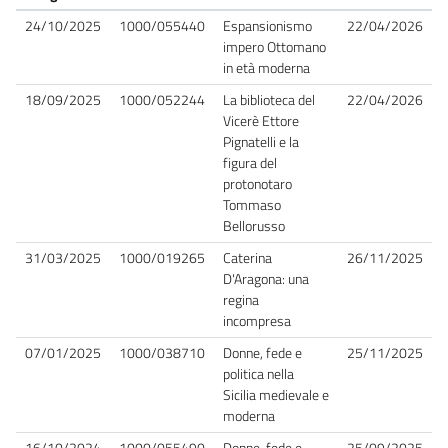
24/10/2025
1000/055440
Espansionismo
22/04/2026
impero Ottomano
in età moderna
18/09/2025
1000/052244
La biblioteca del
22/04/2026
Vicerè Ettore
Pignatelli e la
figura del
protonotaro
Tommaso
Bellorusso
31/03/2025
1000/019265
Caterina
26/11/2025
D'Aragona: una
regina
incompresa
07/01/2025
1000/038710
Donne, fede e
25/11/2025
politica nella
Sicilia medievale e
moderna
16/10/2024
1000/055490
Donne, fede e
25/09/2025