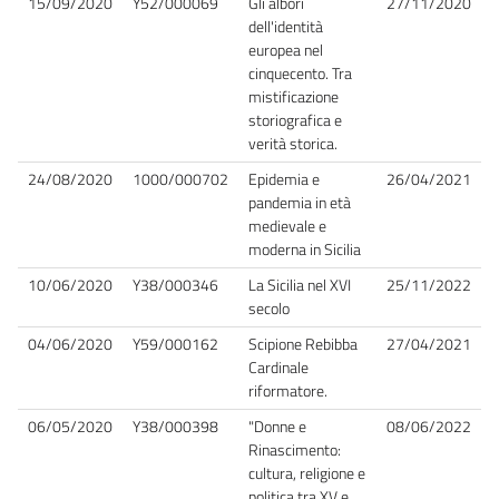
15/09/2020
Y52/000069
Gli albori
27/11/2020
dell'identità
europea nel
cinquecento. Tra
mistificazione
storiografica e
verità storica.
24/08/2020
1000/000702
Epidemia e
26/04/2021
pandemia in età
medievale e
moderna in Sicilia
10/06/2020
Y38/000346
La Sicilia nel XVI
25/11/2022
secolo
04/06/2020
Y59/000162
Scipione Rebibba
27/04/2021
Cardinale
riformatore.
06/05/2020
Y38/000398
"Donne e
08/06/2022
Rinascimento:
cultura, religione e
politica tra XV e