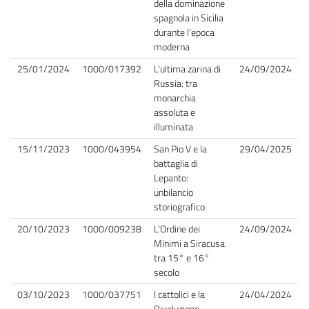
della dominazione
spagnola in Sicilia
durante l'epoca
moderna
25/01/2024
1000/017392
L'ultima zarina di
24/09/2024
Russia: tra
monarchia
assoluta e
illuminata
15/11/2023
1000/043954
San Pio V e la
29/04/2025
battaglia di
Lepanto:
unbilancio
storiografico
20/10/2023
1000/009238
L'Ordine dei
24/09/2024
Minimi a Siracusa
tra 15° e 16°
secolo
03/10/2023
1000/037751
I cattolici e la
24/04/2024
Rivoluzione