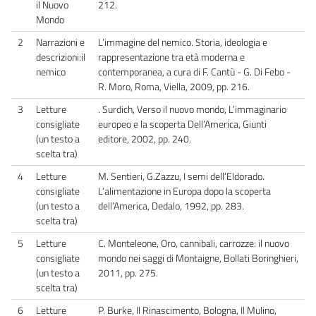
il Nuovo
212.
Mondo
2
Narrazioni e
L’immagine del nemico. Storia, ideologia e
descrizioni:il
rappresentazione tra età moderna e
nemico
contemporanea, a cura di F. Cantù - G. Di Febo -
R. Moro, Roma, Viella, 2009, pp. 216.
3
Letture
. Surdich, Verso il nuovo mondo, L’immaginario
consigliate
europeo e la scoperta Dell’America, Giunti
(un testo a
editore, 2002, pp. 240.
scelta tra)
4
Letture
M. Sentieri, G.Zazzu, I semi dell’Eldorado.
consigliate
L’alimentazione in Europa dopo la scoperta
(un testo a
dell’America, Dedalo, 1992, pp. 283.
scelta tra)
5
Letture
C. Monteleone, Oro, cannibali, carrozze: il nuovo
consigliate
mondo nei saggi di Montaigne, Bollati Boringhieri,
(un testo a
2011, pp. 275.
scelta tra)
6
Letture
P. Burke, Il Rinascimento, Bologna, Il Mulino,