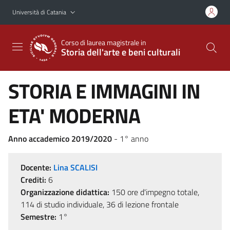
Vai al contenuto principale
Vai al menu di navigazione
Università di Catania
Corso di laurea magistrale in
Storia dell'arte e beni culturali
STORIA E IMMAGINI IN
ETA' MODERNA
Anno accademico 2019/2020
- 1° anno
Docente:
Lina SCALISI
Crediti:
6
Organizzazione didattica:
150 ore d'impegno totale,
114 di studio individuale, 36 di lezione frontale
Semestre:
1°