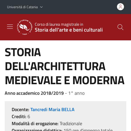
Vai al contenuto principale
Vai al menu di navigazione
Università di Catania
Corso di laurea magistrale in
Storia dell'arte e beni culturali
STORIA
DELL'ARCHITETTURA
MEDIEVALE E MODERNA
Anno accademico 2018/2019
- 1° anno
Docente:
Tancredi Maria BELLA
Crediti:
6
Modalità di erogazione:
Tradizionale
Organizzazione didattica:
150 ore d'impegno totale,