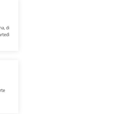
na, di
artedì
rte