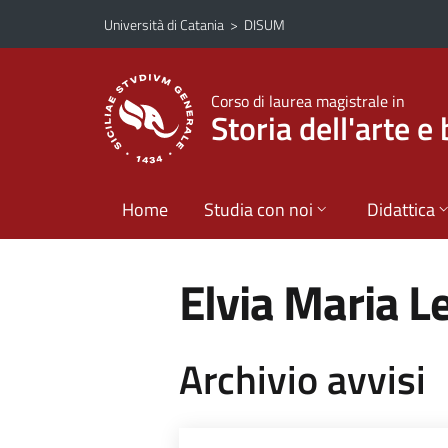
Vai al contenuto principale
Vai al menu di navigazione
Università di Catania
>
DISUM
Corso di laurea magistrale in
Storia dell'arte e 
Home
Studia con noi
Didattica
Elvia Maria L
Archivio avvisi