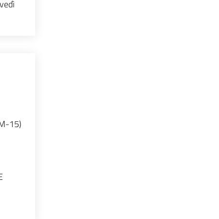
ovedì
LM-15)
E