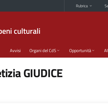
Rubrica
Se
beni culturali
Avvisi
Organi del CdS
Opportunità
Al
etizia GIUDICE