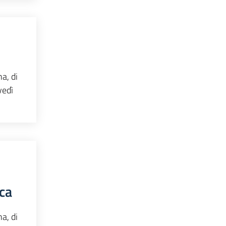
a, di
vedì
ica
a, di